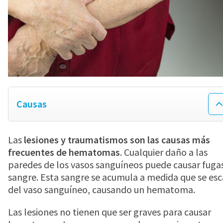
DOLOR DE PIE
RESFRIADO
DOLOR DE GARGANTA
Causas
LARINGITIS
Las
lesiones y traumatismos son las causas más
frecuentes de hematomas
. Cualquier daño a las
COVID TEST
paredes de los vasos sanguíneos puede causar fuga
sangre. Esta sangre se acumula a medida que se es
del vaso sanguíneo, causando un hematoma.
Las lesiones no tienen que ser graves para causar