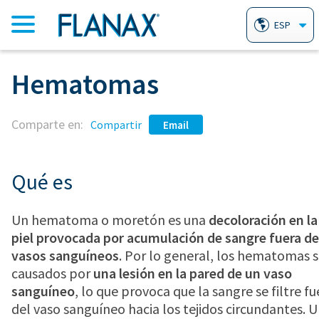
ESP
Hematomas
INICIO
Comparte en:
PRODUCTOS
Compartir
Email
TABLETAS ANALGÉSICAS FLANAX
PADECIMIENTOS / TRATAMIENTOS
Qué es
Un hematoma o moretón es una
decoloración en la
LINIMENTO FLANAX
ACIDEZ Y AGRURAS
PORQUÉ FLANAX
piel provocada por acumulación de sangre fuera de
vasos sanguíneos
. Por lo general, los hematomas 
PASTILLAS PARA LA GARGANTA
causados por
una lesión en la pared de un vaso
ARTRITIS
PREGUNTAS FRECUENTES
FLANAX
sanguíneo
, lo que provoca que la sangre se filtre fu
del vaso sanguíneo hacia los tejidos circundantes. 