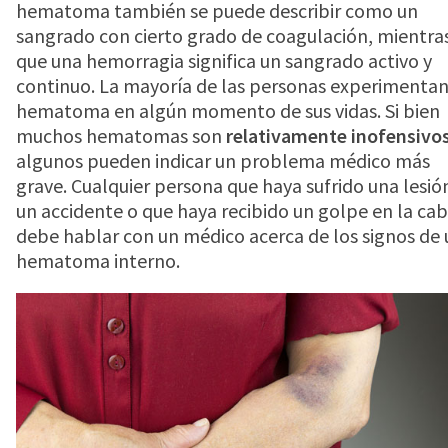
PARCHE PARA MENSTRUACIÓN
CÓLICOS MENSTRUALES
Dónde comprar Flanax
hematoma también se puede describir como un
sangrado con cierto grado de coagulación, mientra
que una hemorragia significa un sangrado activo y
DOLOR DE CABEZA
Encuentra una tienda cerca de ti
Boletín informativo
continuo. La mayoría de las personas experimentan
hematoma en algún momento de sus vidas. Si bien
muchos hematomas son
relativamente inofensivo
DOLORES DENTALES
WALMART
Contáctanos
algunos pueden indicar un problema médico más
grave. Cualquier persona que haya sufrido una lesió
un accidente o que haya recibido un golpe en la ca
DOLOR DE ESPALDA
WALGREENS
debe hablar con un médico acerca de los signos de 
hematoma interno.
FIEBRE
TARGET
DOLOR MUSCULAR
MORETONES